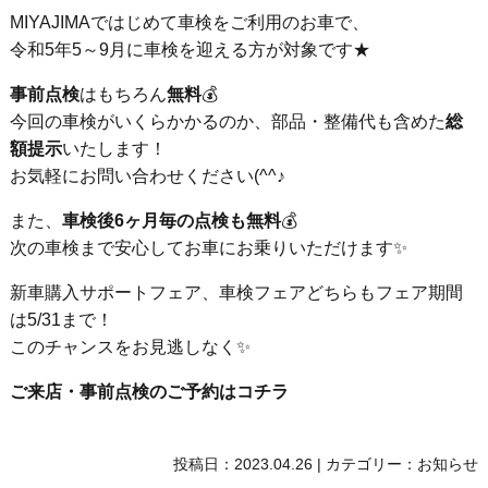
MIYAJIMAではじめて車検をご利用のお車で、
令和5年5～9月に車検を迎える方が対象です★
事前点検
はもちろん
無料
💰
今回の車検がいくらかかるのか、部品・整備代も含めた
総
額提示
いたします！
お気軽にお問い合わせください(^^♪
また、
車検後6ヶ月毎の点検も無料
💰
次の車検まで安心してお車にお乗りいただけます✨
新車購入サポートフェア、車検フェアどちらもフェア期間
は5/31まで！
このチャンスをお見逃しなく✨
ご来店・事前点検のご予約はコチラ
投稿日：
2023.04.26
|
カテゴリー：
お知らせ