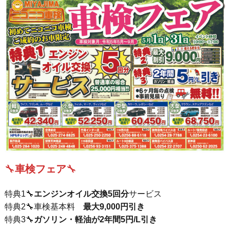
🔧
車検フェア
🔧
特典1🔧
エンジンオイル交換5回分
サービス
特典2🔧車検基本料
最大9,000円引き
特典3🔧
ガソリン・軽油が2年間5円/L引き