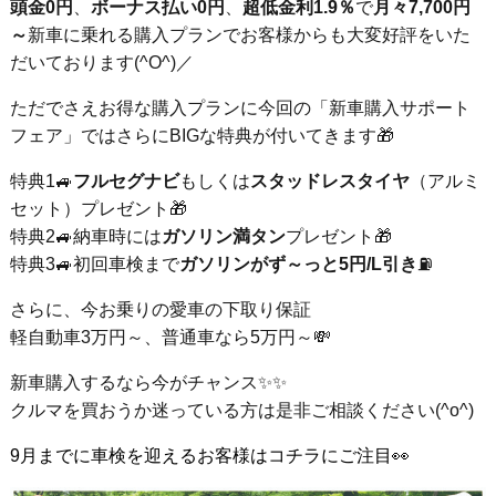
頭金0円
、
ボーナス払い0円
、
超低金利1.9％
で
月々7,700円
～
新車に乗れる購入プランでお客様からも大変好評をいた
だいております(^O^)／
ただでさえお得な購入プランに今回の「新車購入サポート
フェア」ではさらにBIGな特典が付いてきます🎁
特典1🚙
フルセグナビ
もしくは
スタッドレスタイヤ
（アルミ
セット）プレゼント🎁
特典2🚙納車時には
ガソリン満タン
プレゼント🎁
特典3🚙初回車検まで
ガソリンがず～っと5円/L引き
⛽
さらに、今お乗りの愛車の下取り保証
軽自動車3万円～、普通車なら5万円～💸
新車購入するなら今がチャンス✨✨
クルマを買おうか迷っている方は是非ご相談ください(^o^)
9月までに車検を迎えるお客様はコチラにご注目👀