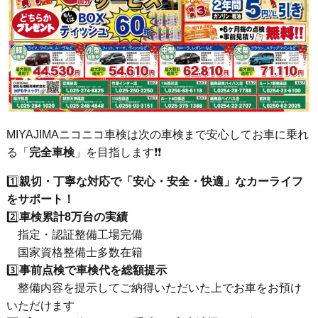
MIYAJIMAニコニコ車検は次の車検まで安心してお車に乗れ
る「
完全車検
」を目指します❗❗
1️⃣
親切・丁寧な対応で「安心・安全・快適」なカーライフ
をサポート！
2️⃣
車検累計8万台の実績
指定・認証整備工場完備
国家資格整備士多数在籍
3️⃣
事前点検で車検代を総額提示
整備内容を提示してご納得いただいた上でお車をお預け
いただけます