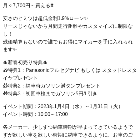
月々7,700円～買える❗❗
安さのヒミツは超低金利1.9%ローン✨
リースじゃないから月間走行距離やカスタマイズに制限な
し！
残価精算もないので誰でもお得にマイカーを手に入れられ
ます✨
🎍新春初売り特典🎍
🎁特典1：Panasonicフルセグナビ もしくは スタッドレスタ
イヤプレゼント
🎁特典2：納車時ガソリン満タンプレゼント
🎁特典3：初回車検までガソリン5円/L引き
イベント期間：2023年1月4日（水）～1月31日（火）
イベント時間：10:00～17:00
各メーカー、少しずつ納車時期が早まってきているようで
すが欲しい車を欲しい時期に納車できるように、お車のご