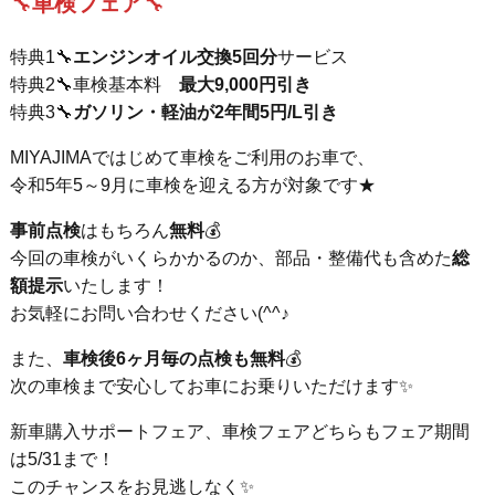
🔧
車検フェア
🔧
特典1🔧
エンジンオイル交換5回分
サービス
特典2🔧車検基本料
最大9,000円引き
特典3🔧
ガソリン・軽油が2年間5円/L引き
MIYAJIMAではじめて車検をご利用のお車で、
令和5年5～9月に車検を迎える方が対象です★
事前点検
はもちろん
無料
💰
今回の車検がいくらかかるのか、部品・整備代も含めた
総
額提示
いたします！
お気軽にお問い合わせください(^^♪
また、
車検後6ヶ月毎の点検も無料
💰
次の車検まで安心してお車にお乗りいただけます✨
新車購入サポートフェア、車検フェアどちらもフェア期間
は5/31まで！
このチャンスをお見逃しなく✨