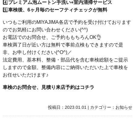
4️⃣
プレミアム泡ムートン手洗い+室内清掃サービス
5️⃣
車検後、6ヶ月毎のセーフティチェックが無料
いつもご利用のMIYAJIMA各店で予約を受け付けております
のでお気軽にお問い合わせください(^^)
お電話でのお問合せ、ご予約ももちろんOK👌
車検満了日が近い方は無料で事前点検もできますので是
非、お申し付けください(^O^)／
法定費用、基本料、整備・部品代を含む車検総額をご提示
しますので金額、整備内容にご納得いただいた上で車検を
お任せいただけます♪
車検のお問合せ、見積り来店予約はコチラ
投稿日：
2023.01.01
|
カテゴリー：
お知らせ