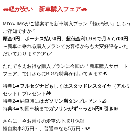
🚗軽が安い 新車購入フェア🚗
MIYAJIMAがご提案する新車購入プラン「軽が安い」はもう
ご存知ですか？
頭金0円
、
ボーナス払い0円
、
超低金利1.9％
で
月々7,700円
～
新車に乗れる購入プランでお客様からも大変好評をいた
だいております(^O^)／
ただでさえお得な購入プランに今回の「新車購入サポート
フェア」ではさらにBIGな特典が付いてきます🎁
特典1🚙
フルセグナビ
もしくは
スタッドレスタイヤ
（アルミ
セット）プレゼント🎁
特典2🚙納車時には
ガソリン満タン
プレゼント🎁
特典3🚙初回車検まで
ガソリンがず～っと5円/L引き
⛽
さらに、今お乗りの愛車の下取り保証
軽自動車3万円～、普通車なら5万円～💸